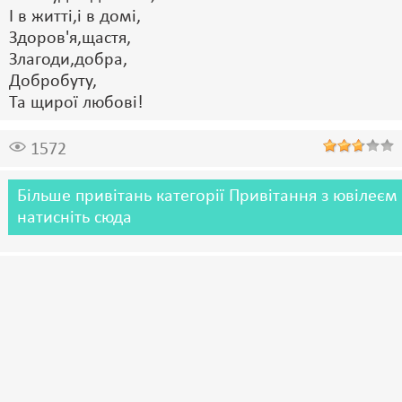
І в житті,і в домі,
Здоров'я,щастя,
Злагоди,добра,
Добробуту,
Та щирої любові!
1572
Більше привітань категорії Привітання з ювілеєм
натисніть сюда