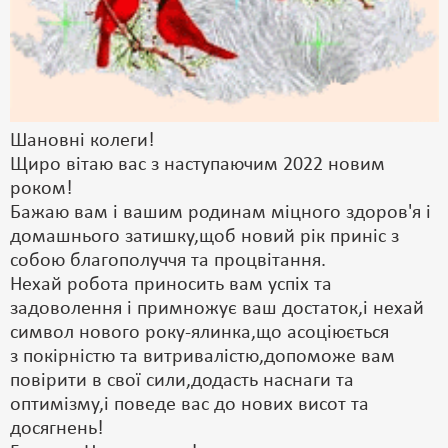
Шановні колеги!
Щиро вітаю вас з наступаючим 2022 новим
роком!
Бажаю вам і вашим родинам міцного здоров'я і
домашнього затишку,щоб новий рік приніс з
собою благополуччя та процвітання.
Нехай робота приносить вам успіх та
задоволення і примножує ваш достаток,і нехай
символ нового року-ялинка,що асоціюється
з покірністю та витривалістю,допоможе вам
повірити в свої сили,додасть наснаги та
оптимізму,і поведе вас до нових висот та
досягнень!