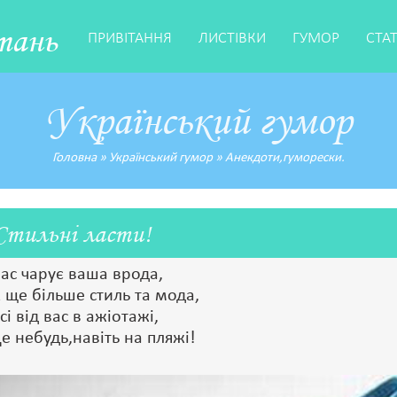
тань
ПРИВІТАННЯ
ЛИСТІВКИ
ГУМОР
СТА
Український гумор
Головна
»
Український гумор
»
Анекдоти,гуморески.
Стильні ласти!
ас чарує ваша врода,
 ще більше стиль та мода,
сі від вас в ажіотажі,
е небудь,навіть на пляжі!