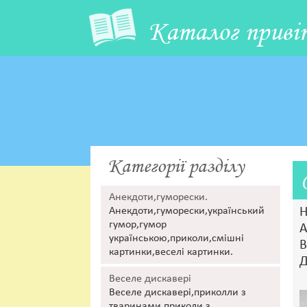
Каталог приві
Категорії разділу
Анекдоти,гуморески.
Анекдоти,гуморески,український
Н
гумор,гумор
А
українською,приколи,смішні
В
картинки,веселі картинки.
Д
Веселе дискавері
Веселе дискавері,приколли з
тваринами,приколи з