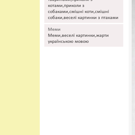
котами,приколи з
собаками,смішні коти,смішні
собаки,веселі картинки з птахами
Меми
Меми,веселі картинки,жарти
українською мовою