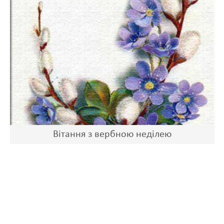
Вітання з вербною неділею