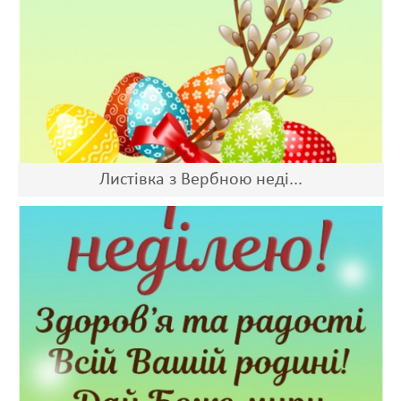
Листівка з Вербною неді...