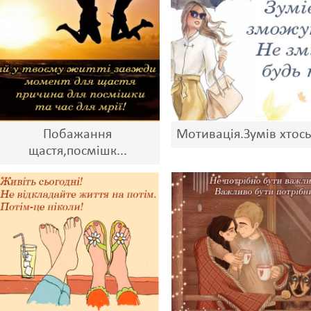
Побажання
Мотивація.Зумів хтось-
щастя,посмішк...