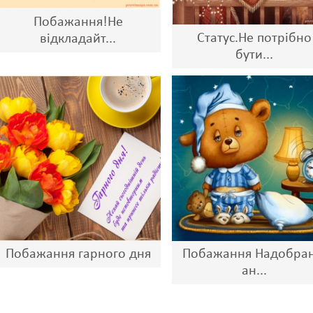
Побажання!Не
Статус.Не потрібно
відкладайт...
бути...
Побажання гарного дня
Побажання Надобран
ан...