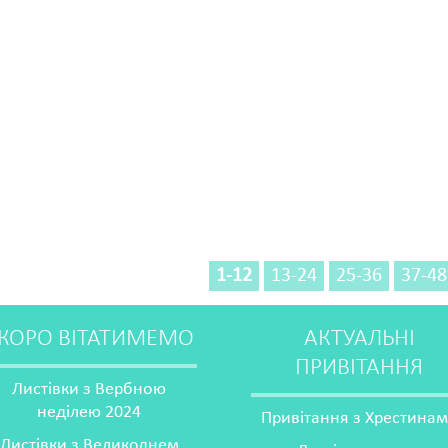
1-12
13-24
25-36
37-48
КОРО ВІТАТИМЕМО
АКТУАЛЬНІ
ПРИВІТАННЯ
Листівки з Вербною
неділею 2024
Привітання з Хрестина
Листівки з Великоднем