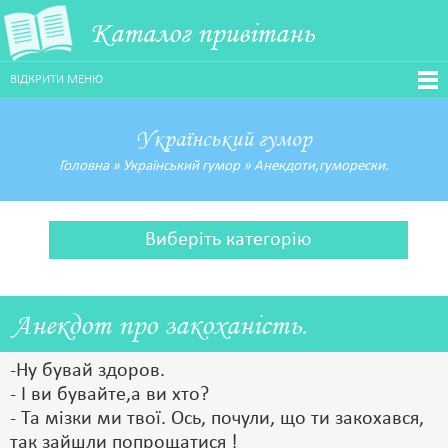
Каталог привітань
ВІДКРИТИ МЕНЮ
Український гумор
Головна
»
Український гумор
»
Анекдоти,гуморески.
Виберіть категорію
Анекдот про закоханість.
-Ну бувай здоров.
- І ви бувайте,а ви хто?
- Та мізки ми твої. Ось, почули, що ти закохався,
так зайшли попрощатися !