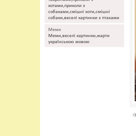
котами,приколи з
собаками,смішні коти,смішні
собаки,веселі картинки з птахами
Меми
Меми,веселі картинки,жарти
українською мовою