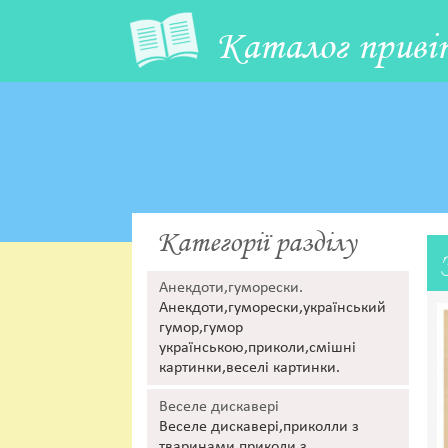
Каталог приві
Категорії разділу
Анекдоти,гуморески.
Анекдоти,гуморески,український
гумор,гумор
українською,приколи,смішні
картинки,веселі картинки.
Веселе дискавері
Веселе дискавері,приколли з
тваринами,приколи з