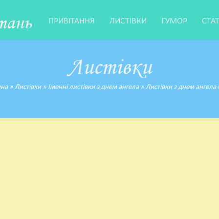
тань
ПРИВІТАННЯ
ЛИСТІВКИ
ГУМОР
СТА
Листівки
вна
»
Листівки
»
Іменні листівки з днем ангела
»
Листівки з днем ангела