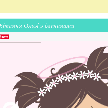
Вітання Ользі з іменинами
Save