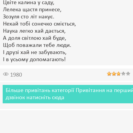
Цвіте калина у саду,
Лелека щастя принесе,
Зозуля сто літ накує.
Нехай тобі сонечко сміється,
Наука легко хай дається,
А доля світлою хай буде,
Щоб поважали тебе люди.
І друзі хай не забувають,
І в усьому допомагають!
1980
Більше привітань категорії Привітання на перши
дзвінок натисніть сюда