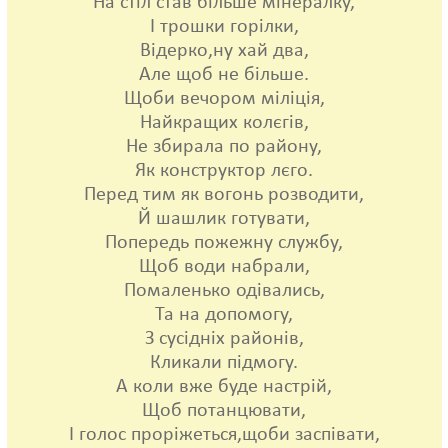
На стіл став більше мінералку,
І трошки горілки,
Відерко,ну хай два,
Але щоб не більше.
Щоби вечором міліція,
Найкращих колєгів,
Не збирала по району,
Як конструктор лєго.
Перед тим як вогонь розводити,
Й шашлик готувати,
Попередь пожежну службу,
Щоб води набрали,
Помаленько одівались,
Та на допомогу,
З сусідніх районів,
Кликали підмогу.
А коли вже буде настрій,
Щоб потанцювати,
І голос проріжеться,щоби заспівати,