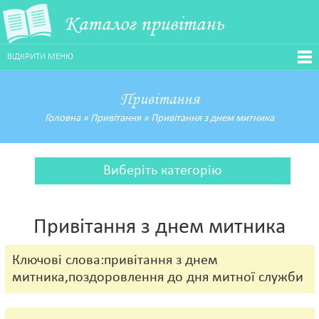
Каталог привітань
ВІДКРИТИ МЕНЮ
Привітання
Головна
»
Привітання
»
Привітання з днем митника
Виберіть категорію
Привітання з днем митника
Ключові слова:привітання з днем
митника,поздоровлення до дня митної служби