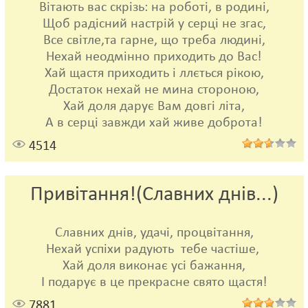
Вітають вас скрізь: на роботі, в родині,
Щоб радісний настрій у серці не згас,
Все світле,та гарне, що треба людині,
Нехай неодмінно приходить до Вас!
Хай щастя приходить і ллється рікою,
Достаток нехай не мина стороною,
Хай доля дарує Вам довгі літа,
А в серці завжди хай живе доброта!
4514
Привітання!(Славних днів...)
Славних днів, удачі, процвітання,
Нехай успіхи радують тебе частіше,
Хай доля виконає усі бажання,
І подарує в це прекрасне свято щастя!
7881