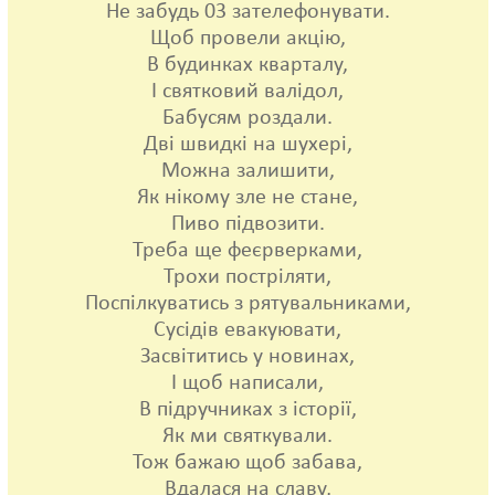
Не забудь 03 зателефонувати.
Щоб провели акцію,
В будинках кварталу,
І святковий валідол,
Бабусям роздали.
Дві швидкі на шухері,
Можна залишити,
Як нікому зле не стане,
Пиво підвозити.
Треба ще феєрверками,
Трохи постріляти,
Поспілкуватись з рятувальниками,
Сусідів евакуювати,
Засвітитись у новинах,
І щоб написали,
В підручниках з історії,
Як ми святкували.
Тож бажаю щоб забава,
Вдалася на славу,