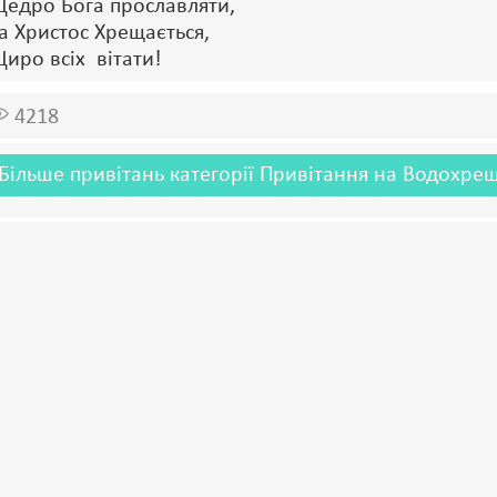
едро Бога прославляти,
а Христос Хрещається,
иро всіх вітати!
4218
Більше привітань категорії Привітання на Водохрещ