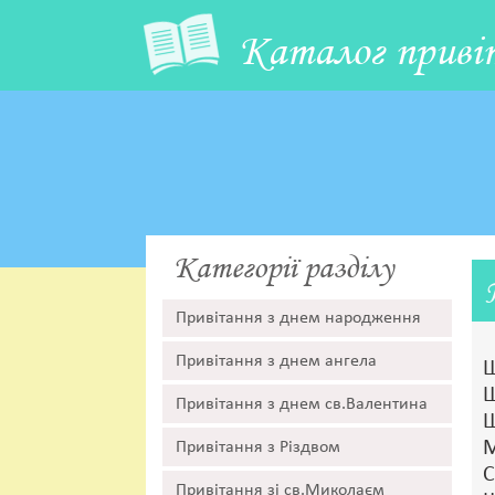
Каталог приві
Категорії разділу
Привітання з днем народження
Привітання з днем ангела
Щ
Щ
Привітання з днем св.Валентина
Щ
М
Привітання з Різдвом
С
Привітання зі св.Миколаєм