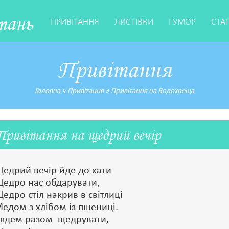
тань
ПРИВІТАННЯ
ЛИСТІВКИ
ГУМОР
СТА
Привітання
Головна
»
Привітання
»
Привітання на Водохреща
Привітання на щедрий вечір
едрий вечір йде до хати
едро нас обдарувати,
едро стіл накрив в світлиці
едом з хлібом із пшениці.
ядем разом щедрувати,