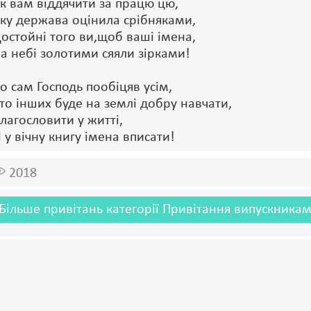
к вам віддячити за працю цю,
ку держава оцінила срібняками,
остойні того ви,щоб ваші імена,
а небі золотими сяяли зірками!
о сам Господь пообіцяв усім,
то інших буде на землі добру навчати,
лагословити у житті,
 у вічну книгу імена вписати!
2018
Більше привітань категорії Привітання випускникам