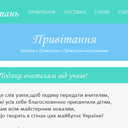
тань
ПРИВІТАННЯ
ЛИСТІВКИ
ГУМОР
СТА
Привітання
Головна
»
Привітання
»
Привітання випускникам
Подяка вчителям від учнів!
е слів узяти,щоб подяку передати вчителям,
кі усіх себе благословенно присвятили дітям,
ам всім-майстерним ковалям,
о творять в стінах цих майбутнє України!