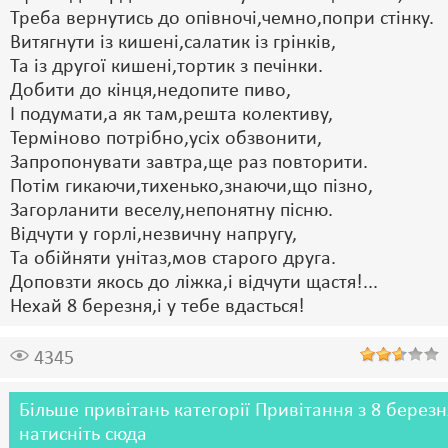
Треба вернутись до опівночі,чемно,попри стінку.
Витягнути із кишені,салатик із грінків,
Та із другої кишені,тортик з печінки.
Добити до кінця,недопите пиво,
І подумати,а як там,решта колективу,
Терміново потрібно,усіх обзвонити,
Запропонувати завтра,ще раз повторити.
Потім гикаючи,тихенько,знаючи,що пізно,
Загорланити веселу,непонятну пісню.
Відчути у горлі,незвичну напругу,
Та обійняти унітаз,мов старого друга.
Доповзти якось до ліжка,і відчути щастя!...
Нехай 8 березня,і у тебе вдасться!
4345
Більше привітань категорії Привітання з 8 березн
натисніть сюда