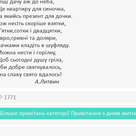
ещі дачу аж до неба,
е квартиру для синочка,
а якийсь презент для дочки.
ож несіть скоріше взятки,
'ятки,сотки і двадцятки,
вро,гривні та доляри,
ачками кладіть в шуфляду.
ожна нести і горілку,
об сьогодні душу гріла,
би добре святкувалось,
 на славу свято вдалось!
А.Литвин
1771
Більше привітань категорії Привітання з днем митн