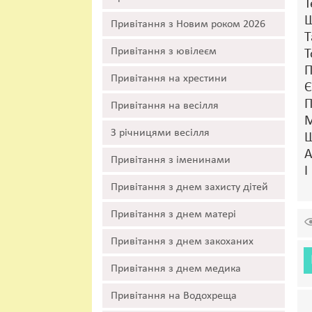
Т
Щ
Привітання з Новим роком 2026
Т
Привітання з ювілеєм
Т
П
Привітання на хрестини
Є
П
Привітання на весілля
М
З річницями весілля
Щ
А
Привітання з іменинами
І
Привітання з днем захисту дітей
Привітання з днем матері
Привітання з днем закоханих
Привітання з днем медика
Привітання на Водохреща