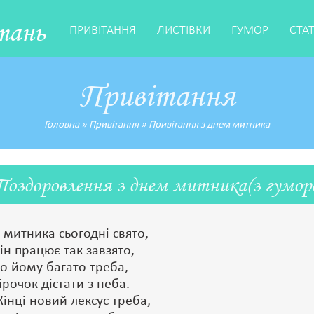
тань
ПРИВІТАННЯ
ЛИСТІВКИ
ГУМОР
СТА
Привітання
Головна
»
Привітання
»
Привітання з днем митника
Поздоровлення з днем митника(з гумор
 митника сьогодні свято,
ін працює так завзято,
о йому багато треба,
ірочок дістати з неба.
інці новий лексус треба,