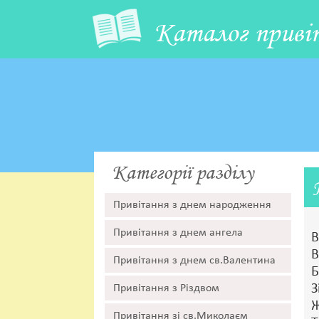
Каталог приві
Категорії разділу
Привітання з днем народження
Привітання з днем ангела
В
В
Привітання з днем св.Валентина
Б
З
Привітання з Різдвом
Ж
Привітання зі св.Миколаєм