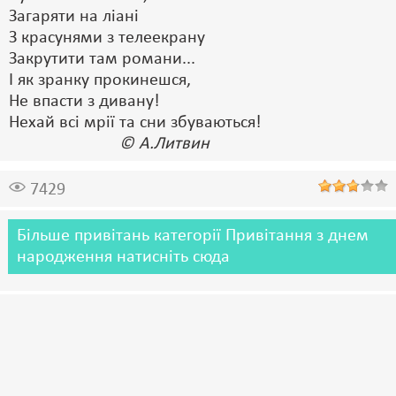
Загаряти на ліані
З красунями з телеекрану
Закрутити там романи...
І як зранку прокинешся,
Не впасти з дивану!
Нехай всі мрії та сни збуваються!
© А.Литвин
7429
Більше привітань категорії Привітання з днем
народження натисніть сюда