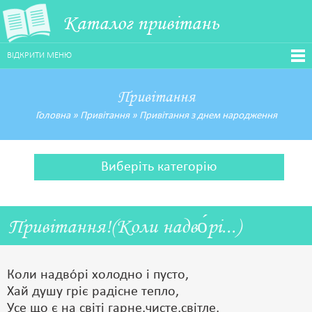
Каталог привітань
ВІДКРИТИ МЕНЮ
Привітання
Головна
»
Привітання
»
Привітання з днем народження
Виберіть категорію
Привітання!(Коли надво́рі...)
Коли надво́рі холодно і пусто,
Хай душу гріє радісне тепло,
Усе що є на світі гарне,чисте,світле,