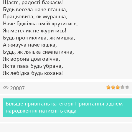
Щастя, радості бажаєм!
Будь весела наче пташка,
Працьовита, як мурашка,
Наче бджілка вмій крутитись,
Як метелик не журитись!
Будь прониклива, як мишка,
А живуча наче кішка,
Будь, як лялька симпатична,
Як ворона довговічна,
Як та пава будь убрана,
Як лебідка будь кохана!
20007
Більше привітань категорії Привітання з днем
народження натисніть сюда