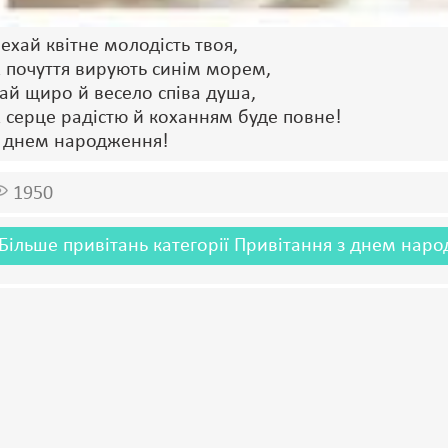
ехай квітне молодість твоя,
 почуття вирують синім морем,
ай щиро й весело співа душа,
 серце радістю й коханням буде повне!
 днем народження!
1950
Більше привітань категорії Привітання з днем нар