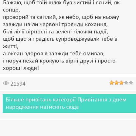
Бажаю, щоб твій шлях був чистий і ясний, як
сонце,
прозорий та світлий, як небо, щоб на ньому
завжди цвіли червоні троянди кохання,
білі лілії вірності та зелені гілочки надії,
щоб щастя і радість супроводжували тебе в
житті,
а океан здоров'я завжди тебе омивав,
і поруч нехай крокують вірні друзі і просто
хороші люди!
21594
Більше привітань категорії Привітання з днем
народження натисніть сюда