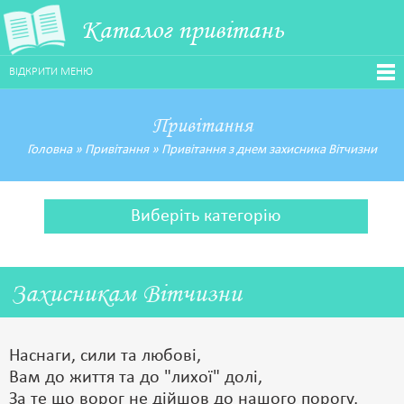
Каталог привітань
ВІДКРИТИ МЕНЮ
Привітання
Головна
»
Привітання
»
Привітання з днем захисника Вітчизни
Виберіть категорію
Захисникам Вітчизни
Наснаги, сили та любові,
Вам до життя та до "лихої" долі,
За те що ворог не дійшов до нашого порогу,