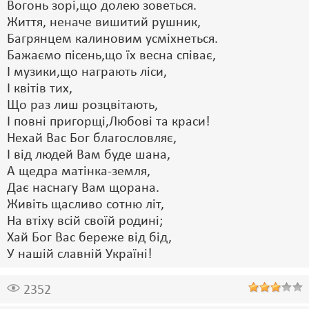
Вогонь зорі,що долею зоветься.
Життя, неначе вишитий рушник,
Багрянцем калиновим усміхнеться.
Бажаємо пісень,що їх весна співає,
І музики,що награють ліси,
І квітів тих,
Що раз лиш розцвітають,
І повні пригорщі,Любові та краси!
Нехай Вас Бог благословляє,
І від людей Вам буде шана,
А щедра матінка-земля,
Дає наснагу Вам щорана.
Живіть щасливо сотню літ,
На втіху всій своїй родині;
Хай Бог Вас береже від бід,
У нашій славній Україні!
2352