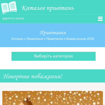
Каталог привітань
ВІДКРИТИ МЕНЮ
Привітання
Головна
»
Привітання
»
Привітання з Новим роком 2026
Виберіть категорію
Новорічне побажання!