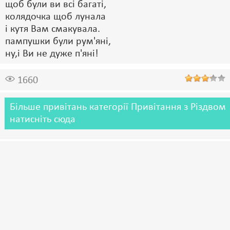
щоб були ви всі багаті,
колядочка щоб лунала
і кутя Вам смакувала.
пампушки були рум'яні,
ну,і Ви не дуже п'яні!
1660
Більше привітань категорії Привітання з Різдвом
натисніть сюда