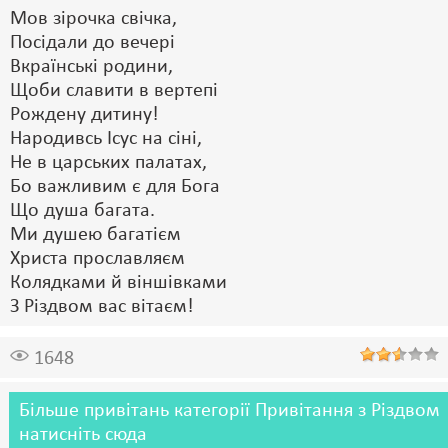
Мов зірочка свічка,
Посідали до вечері
Вкраїнські родини,
Щоби славити в вертепі
Рождену дитину!
Народивсь Ісус на сіні,
Не в царських палатах,
Бо важливим є для Бога
Що душа багата.
Ми душею багатієм
Христа прославляєм
Колядками й віншівками
З Різдвом вас вітаєм!
1648
Більше привітань категорії Привітання з Різдвом
натисніть сюда