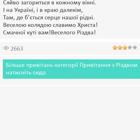
Сяйво загориться в кожному вікні.
І на Україні, і в краю далекім,
Там, де б’ється серце нашої рідні.
Веселою колядою славимо Христа!
Смачної куті вам!Веселого Різдва!
2663
Більше привітань категорії Привітання з Різдвом
натисніть сюда