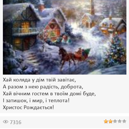
Хай коляда у дім твій завітає,
А разом з нею радість, доброта,
Хай вічним гостем в твоїм домі буде,
І затишок, і мир, і теплота!
Христос Рождається!
7316