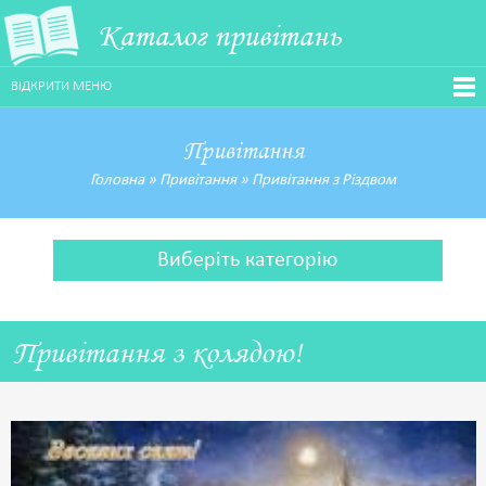
Каталог привітань
ВІДКРИТИ МЕНЮ
Привітання
Головна
»
Привітання
»
Привітання з Різдвом
Виберіть категорію
Привітання з колядою!