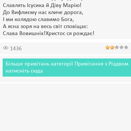
Славлять Ісусика й Діву Марію!
До Вифлиєму нас кличе дорога,
І ми колядою славимо Бога,
А ясна зоря на весь світ сповіщає:
Слава Вовишніх!Христос ся рождає!
1436
Більше привітань категорії Привітання з Різдвом
натисніть сюда