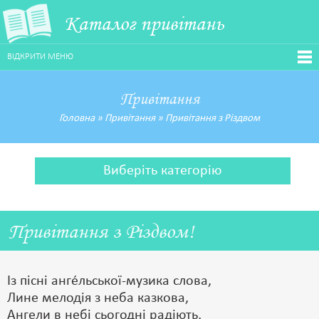
Каталог привітань
ВІДКРИТИ МЕНЮ
Привітання
Головна
»
Привітання
»
Привітання з Різдвом
Виберіть категорію
Привітання з Різдвом!
Із пісні анге́льської-музика слова,
Лине мелодія з неба казкова,
Ангели в небі сьогодні радіють,