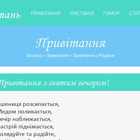
тань
ПРИВІТАННЯ
ЛИСТІВКИ
ГУМОР
СТА
Привітання
Головна
»
Привітання
»
Привітання з Різдвом
Привітання з святим вечором!
шениця розсипається,
едом поливається,
ечір наближається,
астрій піднімається,
олядуйте та радійте,