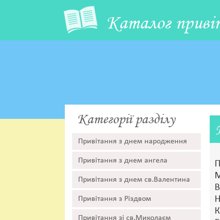
Каталог приві
Категорії разділу
Привітання з днем народження
Привітання з днем ангела
П
М
Привітання з днем св.Валентина
В
Н
Привітання з Різдвом
К
Привітання зі св.Миколаєм