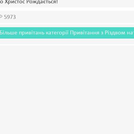
о Христос Рождається!
5973
Більше привітань категорії Привітання з Різдвом на