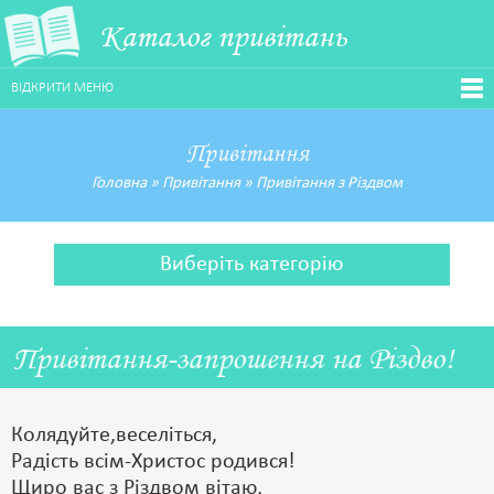
Каталог привітань
ВІДКРИТИ МЕНЮ
Привітання
Головна
»
Привітання
»
Привітання з Різдвом
Виберіть категорію
Привітання-запрошення на Різдво!
Колядуйте,веселіться,
Радість всім-Христос родився!
Щиро вас з Різдвом вітаю,