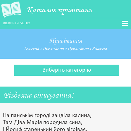
Каталог привітань
ВІДКРИТИ МЕНЮ
Привітання
Головна
»
Привітання
»
Привітання з Різдвом
Виберіть категорію
Різдвяне віншування!
На панськім городі зацвіла калина,
Там Діва Марія породила сина,
І Йосиф старенький його зігріває,