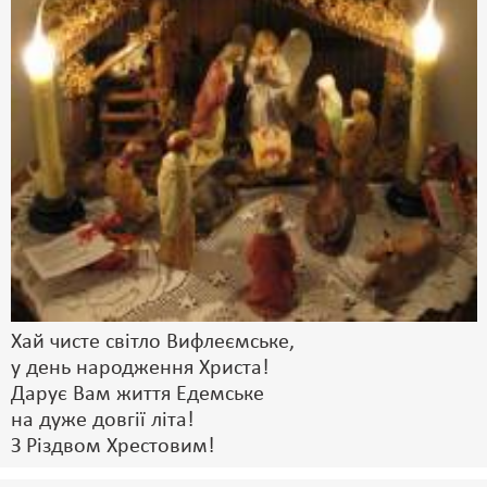
Хай чисте світло Вифлеємське,
у день народження Христа!
Дарує Вам життя Едемське
на дуже довгії літа!
З Різдвом Хрестовим!