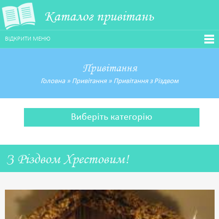
Каталог привітань
ВІДКРИТИ МЕНЮ
Привітання
Головна
»
Привітання
»
Привітання з Різдвом
Виберіть категорію
З Різдвом Хрестовим!