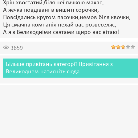
Хрін хвостатий,біля неї гичкою махає,
А яєчка повдівані в вишиті сорочки,
Повсідались кругом пасочки,немов біля квочки,
Ця смачна компанія нехай вас розвеселяє,
А я з Великодніми святами щиро вас вітаю!
3659
Більше привітань категорії Привітання з
Великоднем натисніть сюда