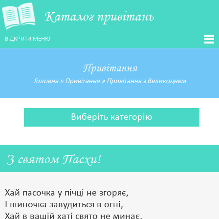
Каталог привітань
ВІДКРИТИ МЕНЮ
Привітання
Головна
»
Привітання
»
Привітання з Великоднем
Виберіть категорію
З святом Пасхи!
Хай пасочка у пічці не згоряє,
І шиночка завудиться в огні,
Хай в вашій хаті свято не минає,