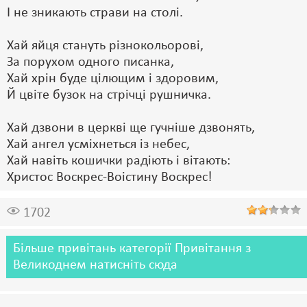
І не зникають страви на столі.
Хай яйця стануть різнокольорові,
За порухом одного писанка,
Хай хрін буде цілющим і здоровим,
Й цвіте бузок на стрічці рушничка.
Хай дзвони в церкві ще гучніше дзвонять,
Хай ангел усміхнеться із небес,
Хай навіть кошички радіють і вітають:
Христос Воскрес-Воістину Воскрес!
1702
Більше привітань категорії Привітання з
Великоднем натисніть сюда