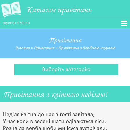
Каталог привітань
ВІДКРИТИ МЕНЮ
Привітання
Головна
»
Привітання
»
Привітання з Вербною неділею
Виберіть категорію
Привітання з квітною неділею!
Неділя квітна до нас в гості завітала,
У час коли в зелені шати одіваються ліси,
Розцвіла верба,щоби ми Ісуса зустрічали,