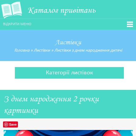
Каталог привітань
ВІДКРИТИ МЕНЮ
Листівки
Головна
»
Листівки
»
Листівки з днем народження дитячі
Категорії листівок
З днем народження 2 рочки
картинки
Save