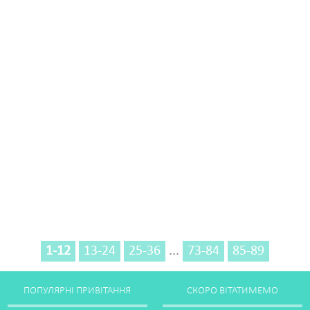
1-12
13-24
25-36
...
73-84
85-89
ПОПУЛЯРНІ ПРИВІТАННЯ
СКОРО ВІТАТИМЕМО