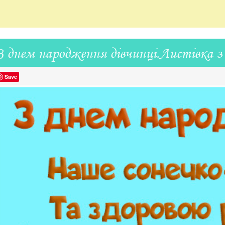
З днем народження дівчинці.Листівка 
Save