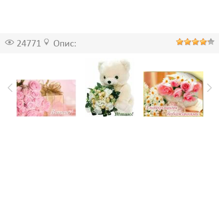
24771
Опис: