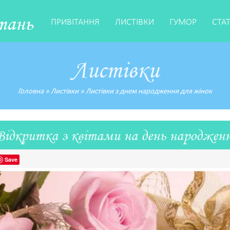
тань
ПРИВІТАННЯ
ЛИСТІВКИ
ГУМОР
СТА
Листівки
Головна
»
Листівки
»
Листівки з днем народження для жінок
Відкритка з квітами на день народжен
Save