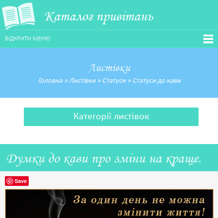
Каталог привітань
ВІДКРИТИ МЕНЮ
Листівки
Головна
»
Листівки
»
Статуси
»
Статуси до кави
Категорії листівок
Думки до кави про зміни на краще.
Save