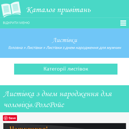
Каталог привітань
ВІДКРИТИ МЕНЮ
Листівки
Головна
»
Листівки
»
Листівки з днем народження для мужчин
Категорії листівок
Листівка з днем народження для
чоловіків.РолсРойс
Save