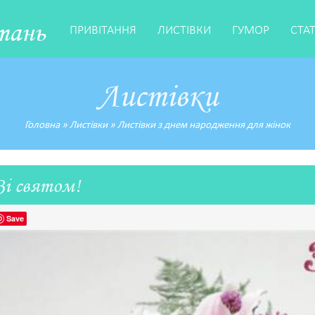
тань
ПРИВІТАННЯ
ЛИСТІВКИ
ГУМОР
СТА
Листівки
Головна
»
Листівки
»
Листівки з днем народження для жінок
Зі святом!
Save