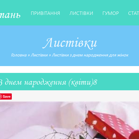
тань
ПРИВІТАННЯ
ЛИСТІВКИ
ГУМОР
СТА
Листівки
Головна
»
Листівки
»
Листівки з днем народження для жінок
З днем народження (квіти)8
Save