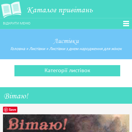
Каталог привітань
ВІДКРИТИ МЕНЮ
Листівки
Головна
»
Листівки
»
Листівки з днем народження для жінок
Категорії листівок
Вітаю!
Save