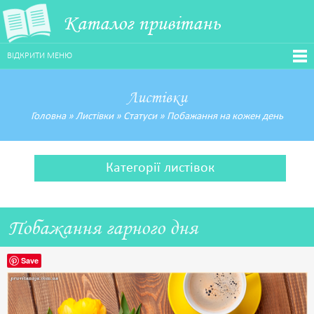
Каталог привітань
ВІДКРИТИ МЕНЮ
Листівки
Головна
»
Листівки
»
Статуси
»
Побажання на кожен день
Категорії листівок
Побажання гарного дня
Save