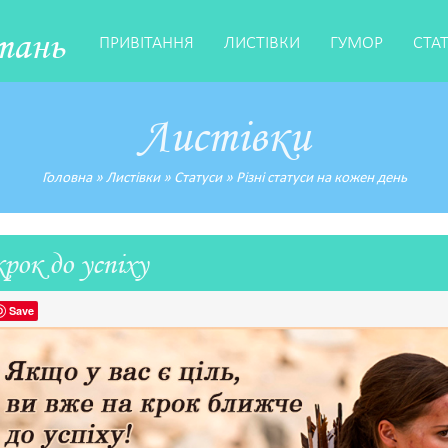
тань
ПРИВІТАННЯ
ЛИСТІВКИ
ГУМОР
СТА
Листівки
Головна
»
Листівки
»
Статуси
»
Різні статуси на кожен день
крок до успіху
Save