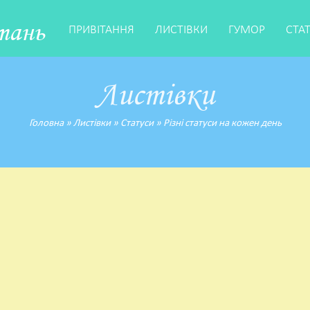
тань
ПРИВІТАННЯ
ЛИСТІВКИ
ГУМОР
СТА
Листівки
Головна
»
Листівки
»
Статуси
»
Різні статуси на кожен день