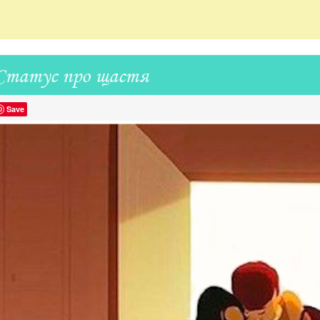
Статус про щастя
Save