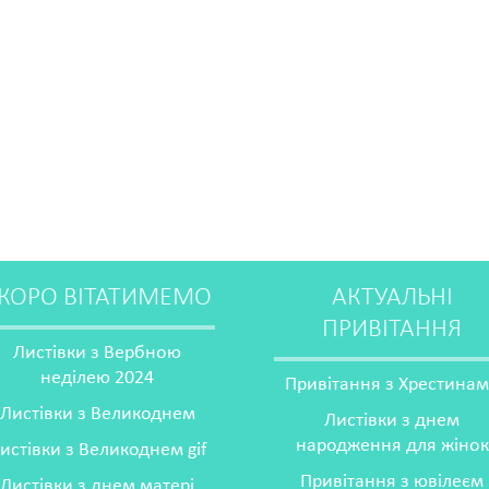
КОРО ВІТАТИМЕМО
АКТУАЛЬНІ
ПРИВІТАННЯ
Листівки з Вербною
неділею 2024
Привітання з Хрестина
Листівки з Великоднем
Листівки з днем
народження для жінок
истівки з Великоднем gif
Привітання з ювілеєм
Листівки з днем матері