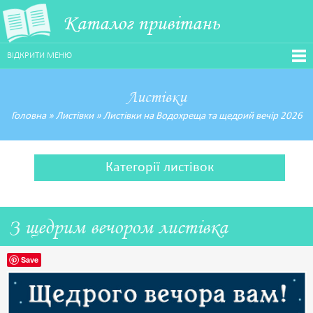
Каталог привітань
ВІДКРИТИ МЕНЮ
Листівки
Головна
»
Листівки
»
Листівки на Водохреща та щедрий вечір 2026
Категорії листівок
З щедрим вечором листівка
Save