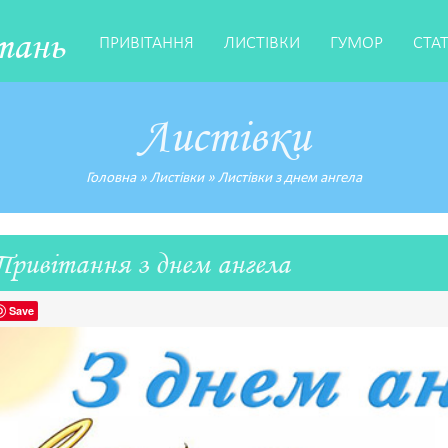
тань
ПРИВІТАННЯ
ЛИСТІВКИ
ГУМОР
СТА
Листівки
Головна
»
Листівки
»
Листівки з днем ангела
Привітання з днем ангела
Save