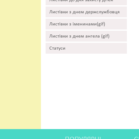
Листівки до дня захисту дітей
Листівки з днем держслужбовця
Листівки з іменинами(gif)
Листівки з днем ангела (gif)
Статуси