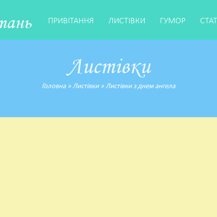
тань
ПРИВІТАННЯ
ЛИСТІВКИ
ГУМОР
СТА
Листівки
Головна
»
Листівки
»
Листівки з днем ангела