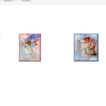
18817
Опис: