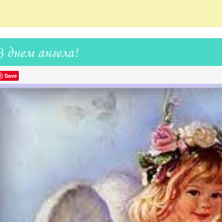
З днем ангела!
Save